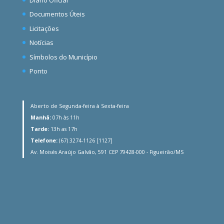
Documentos Úteis
Licitações
Notícias
Símbolos do Município
Ponto
Aberto de Segunda-feira à Sexta-feira
Manhã:
07h às 11h
Tarde:
13h as 17h
Telefone:
(67) 3274-1126 [1127]
Av. Moisés Araújo Galvão, 591 CEP 79428-000 - Figueirão/MS