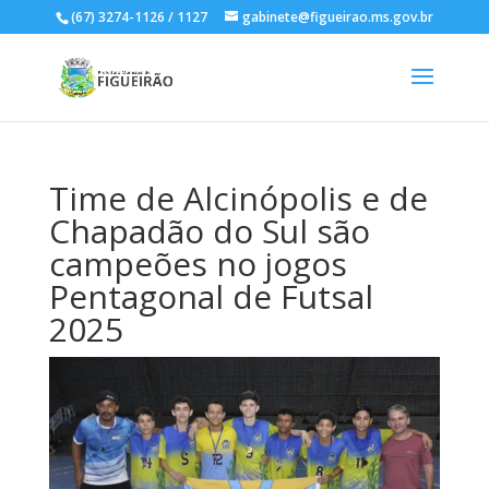
(67) 3274-1126 / 1127
gabinete@figueirao.ms.gov.br
Time de Alcinópolis e de
Chapadão do Sul são
campeões no jogos
Pentagonal de Futsal
2025