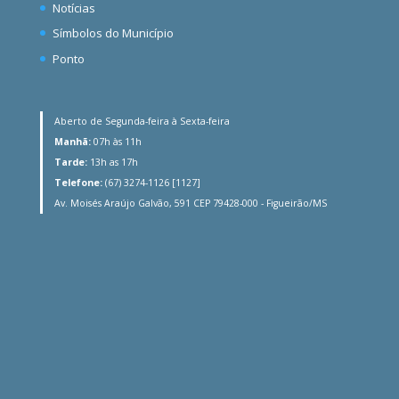
Notícias
Símbolos do Município
Ponto
Aberto de Segunda-feira à Sexta-feira
Manhã:
07h às 11h
Tarde:
13h as 17h
Telefone:
(67) 3274-1126 [1127]
Av. Moisés Araújo Galvão, 591 CEP 79428-000 - Figueirão/MS