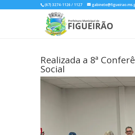
(67) 3274-1126 / 1127
gabinete@figueirao.ms.
Realizada a 8ª Confer
Social