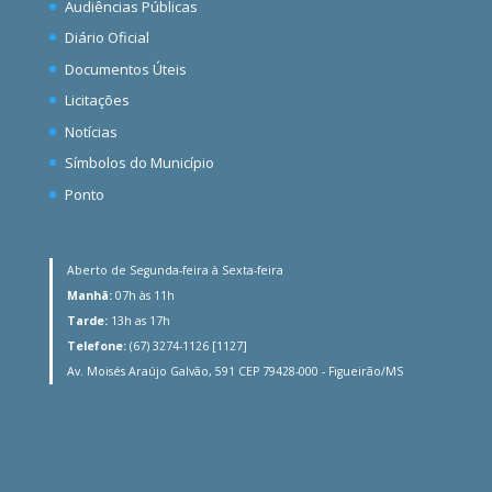
Audiências Públicas
Diário Oficial
Documentos Úteis
Licitações
Notícias
Símbolos do Município
Ponto
Aberto de Segunda-feira à Sexta-feira
Manhã:
07h às 11h
Tarde:
13h as 17h
Telefone:
(67) 3274-1126 [1127]
Av. Moisés Araújo Galvão, 591 CEP 79428-000 - Figueirão/MS