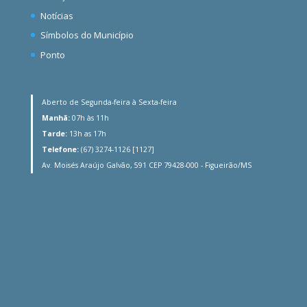
Notícias
Símbolos do Município
Ponto
Aberto de Segunda-feira à Sexta-feira
Manhã:
07h às 11h
Tarde:
13h as 17h
Telefone:
(67) 3274-1126 [1127]
Av. Moisés Araújo Galvão, 591 CEP 79428-000 - Figueirão/MS