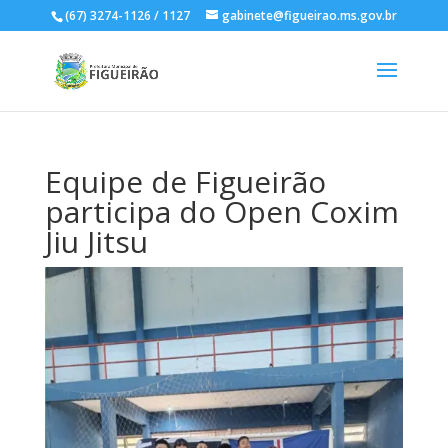
(67) 3274-1126 / 1127
gabinete@figueirao.ms.gov.br
Equipe de Figueirão
participa do Open Coxim
Jiu Jitsu