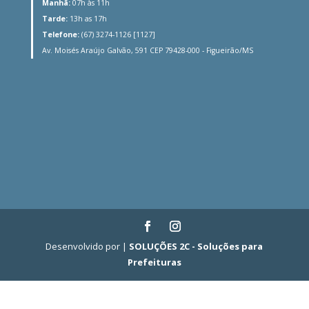
Manhã:
07h às 11h
Tarde:
13h as 17h
Telefone:
(67) 3274-1126 [1127]
Av. Moisés Araújo Galvão, 591 CEP 79428-000 - Figueirão/MS
Desenvolvido por |
SOLUÇÕES 2C - Soluções para
Prefeituras